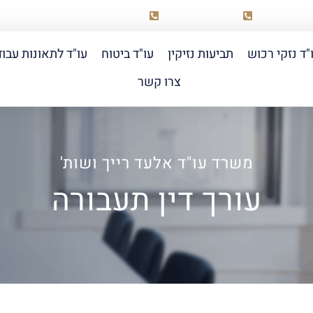
03-518-0099
058-6889855
elad@raich
"ד נזקי רכוש
תביעות נזיקין
עו"ד ביטוח
עו"ד לתאונות עבו
צרו קשר
משרד עו"ד
אלעד רייך ושות'
עורך דין תעבורה