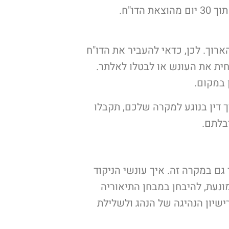
להישפט על מנת לערער על הדו"ח. אופציה שלישית היא להגיש בקשה לביטול הודעת הקנס תוך 30 יום מהוצאת הדו"ח.
הארוך. לכן, כדאי להעביר את הדו"ח
חית את העונש או לבטלו לאלתר.
 במקום.
 דין בנוגע למקרה שלכם, תקבלו
בלתם.
 גם במקרה זה. איך עונשי הניקוד
ונעת, להיבחן במבחן התיאוריה
ישיון הנהיגה של הנהג ולשלילת