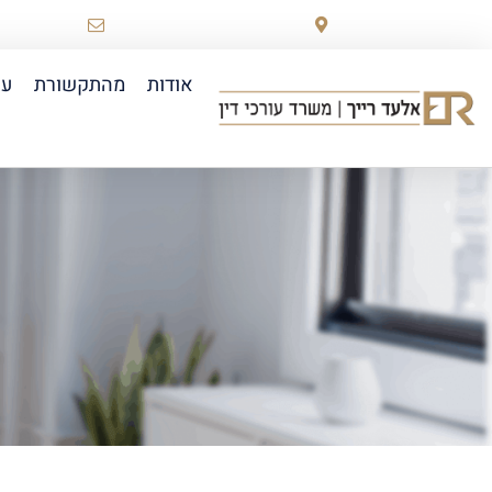
רוטשילד 78 ראשון לציון
law.co.il
אודות
מהתקשורת
עו