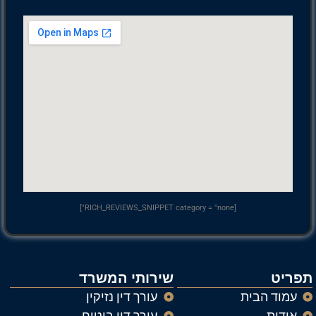
[RICH_REVIEWS_SNIPPET category = "none"]
תפריט
שירותי המשרד
עמוד הבית
עורך דין נזיקין
אודות
עורך דין ביטוח