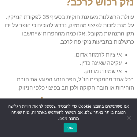
נזק רכוש לרכב?
עוולת הרשלנות מעוגנת חוקית בסעיף 35 לפקודת הנזיקין.
על מנת לזכות לפיצוי מהמזיק, נדרש להוכיח כי הופר על ידו
תקן התנהגות מקובל. אלו כמה מההפרות שייחשבו
כרשלנות בתביעות נזקי פח לרכב:
אי ציות לרמזור אדום.
עקיפה שאינה כדין.
אי שמירת מרחק.
בכל אחד מהמקרים הנ"ל, הפר הנהג הפוגע את חובת
הזהירות או חובה חקוקה ולכן חב בפיצוי כלפי הניזוק.
הוכחת תביעת רכוש לרכב
אנו משתמשים בקובצי Cookie כדי להבטיח שנספק לך את חוויית הגלישה
הטובה ביותר באתר שלנו. אם תמשיך להשתמש באתר זה, נניח שאתה
על-מנת להוכיח נזק יש לעמוד בשני תנאים:
מרוצה ממנו.
אוקי
על התובע להוכיח כי הנהג הפוגע הפר חובת זהירות ונהג