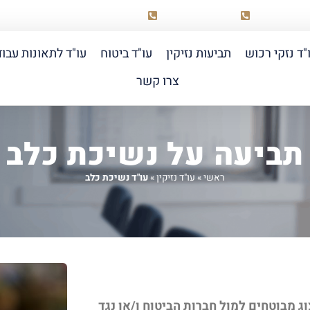
03-518-0099
058-6889855
elad@raich
"ד נזקי רכוש
תביעות נזיקין
עו"ד ביטוח
עו"ד לתאונות עבו
צרו קשר
תביעה על נשיכת כלב
ראשי
»
עו"ד נזיקין
»
עו"ד נשיכת כלב
וג מבוטחים למול חברות הביטוח ו/או נגד