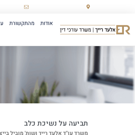
רוטשילד 78 ראשון לציון
law.co.il
אודות
מהתקשורת
עו
תביעה על נשיכת כלב
משרד עו"ד אלעד רייך ושות' מוביל בייצ