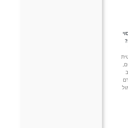
וי
?
ית
ם,
ב
ם
ול