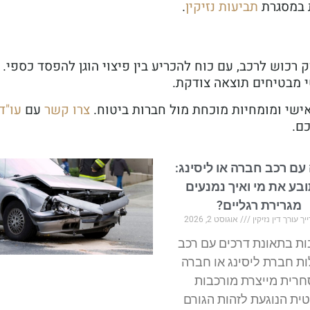
ת במסגרת
תביעות
נזיקין
.
רכוש לרכב, עם כוח להכריע בין פיצוי הוגן להפסד כספי.
טי מבטיחים תוצאה צודקת.
י אישי ומומחיות מוכחת מול חברות ביטוח.
צרו
קשר
עם
עו
"
ד
ם.
עם רכב חברה או ליסינג:
ובע את מי ואיך נמנעים
מגרירת רגליים?
ך עורך דין נזיקין
אוגוסט 2, 2026
ות בתאונת דרכים עם רכב
ת חברת ליסינג או חברה
רית מייצרת מורכבות
ת הנוגעת לזהות הגורם