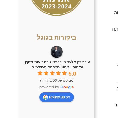
ה
תח
ביקורות בגוגל
עורך דין אלעד רייך: ייצוג בתביעות נזיקין
וביטוח | אחוזי הצלחה מרשימים
5.0
מבוסס על 53 ביקורות
powered by
G
o
o
g
l
e
review us on
ו