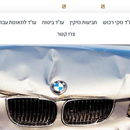
03-518-0099
058-6889855
elad@raich
"ד נזקי רכוש
תביעות נזיקין
עו"ד ביטוח
עו"ד לתאונות עבו
צרו קשר