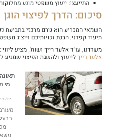
התייעצו: ייעוץ משפטי מונע מחלוקו
סיכום: הדרך לפיצוי הוגן
השמאי המכריע הוא גורם מרכזי בתביעת נזק 
תיעוד קפדני, הבנת זכויותיכם וייצוג משפ
משרדנו, עו"ד אלעד רייך ושות', מציע ליוו
אלעד
רייך
לייעוץ ולהשגת הפיצוי שמגיע לכ
תאונה 
מי ת
אלעד ריי
מעורב
בבעלו
מסח
משפטי