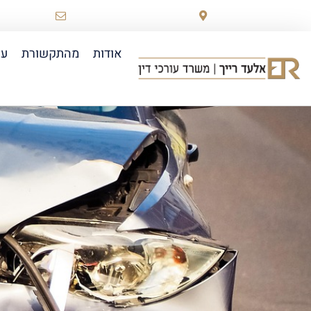
רוטשילד 78 ראשון לציון
law.co.il
אודות
מהתקשורת
עו