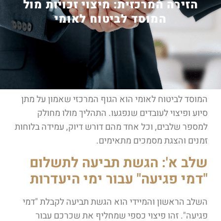
הזירה המרכזית: מיצוי זכויות מול
המוסד לביטוח לאומי
המוסד לביטוח לאומי הוא הגוף המרכזי שאמון על מתן
סיוע ופיצוי לעובדים שנפגעו. התהליך מולו מחולק
למספר שלבים, וכל אחד מהם דורש דיוק, עמידה בלוחות
זמנים והצגת מסמכים מתאימים.
שלב א': הגשת תביעה לתשלום
"דמי פגיעה" עבור ימי היעדרות
השלב הראשון והמיידי הוא הגשת תביעה לקבלת "דמי
פגיעה". זהו פיצוי כספי שמחליף את שכרכם עבור