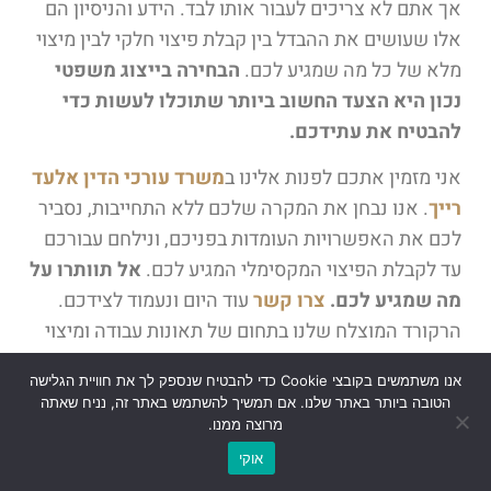
אך אתם לא צריכים לעבור אותו לבד. הידע והניסיון הם
אלו שעושים את ההבדל בין קבלת פיצוי חלקי לבין מיצוי
מלא של כל מה שמגיע לכם.
הבחירה בייצוג משפטי
נכון היא הצעד החשוב ביותר שתוכלו לעשות כדי
להבטיח את עתידכם.
אני מזמין אתכם לפנות אלינו ב
משרד עורכי הדין אלעד
רייך
. אנו נבחן את המקרה שלכם ללא התחייבות, נסביר
לכם את האפשרויות העומדות בפניכם, ונילחם עבורכם
עד לקבלת הפיצוי המקסימלי המגיע לכם.
אל תוותרו על
מה שמגיע לכם.
צרו קשר
עוד היום ונעמוד לצידכם.
הרקורד המוצלח שלנו בתחום של תאונות עבודה ומיצוי
זכויות מול הגופים השונים מדבר בעד עצמו.
אנו משתמשים בקובצי Cookie כדי להבטיח שנספק לך את חוויית הגלישה
הטובה ביותר באתר שלנו. אם תמשיך להשתמש באתר זה, נניח שאתה
מרוצה ממנו.
שאלות תשובות נפוצות בנושא תאונת
אוקי
עבודה