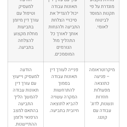
מוגדרת על פי
תאונות עבודה
למעסיק
תקנות המוסד
יכול להגדיל את
וטיפול עם
לביטוח
סיכויי הצלחת
עורך דין מיומן
לאומי.
התביעה ולהנחות
בתביעות
אותך לאורך כל
מחלת מקצוע
התהליך מול
להצלחה
הגורמים
בתביעה.
המוסמכים.
מיקרוטראומה
פנייה לעורך דין
הודעה
– פגיעה
תאונות עבודה
למעסיק וייעוץ
כתוצאה
בסמוך
עם עורך דין
מפעולות
להתרחשות
תאונות עבודה
חוזרות
המקרה עשויה
להמשך הליך
ונשנות, לדוג'
להביא לתוצאה
התביעה
עבודה עם
חיובית בתביעה.
בהתאם למצב
קונגו.
הרפואי ולזמן
ההתיישנות.