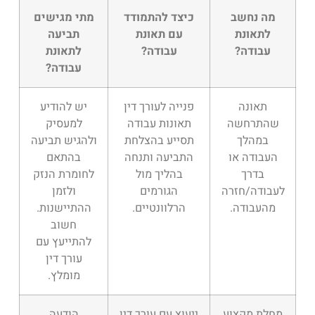
מה נחשב
כיצד להתמודד
מתי מגישים
לתאונת
עם תאונת
תביעה
עבודה?
עבודה?
לתאונת
עבודה?
תאונה
פנייה לעורך דין
יש להודיע
שהתרחשה
תאונות עבודה
למעסיק
במהלך
תסייע בהצלחת
ולהגיש תביעה
העבודה או
התביעה ותנחה
בהתאם
בדרך
בהליך מול
לחומרת הנזק
לעבודה/חזרה
הגורמים
ולזמן
מהעבודה.
הרלוונטיים.
ההתיישנות.
חשוב
להתייעץ עם
עורך דין
מומלץ.
מחלת מקצוע
ייעוץ עם עורך דין
הודעה