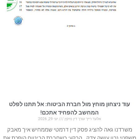
עוד ניצחון מוחץ מול חברת הביטוח: אל תתנו לפלט
המחשב להפחיד אתכם!
אלעד רייך עורך דין נזיקין
יוני 29, 2026
משרדנו גאה להציג פסק דין דרמטי שממחיש איך מאבק
משפטי נכון עושה צדק. הרקע: כשחברת הביטוח הופכת את