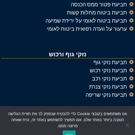
תביעת פטור ממס הכנסה
תביעת ביטוח מחלות קשות
תביעת ביטוח לאומי על ירידת שמיעה
ערעור על וועדה רפואית ביטוח לאומי
נזקי גוף ורכוש
תביעת נזקי גוף
תביעת נזקי רכוש
תביעת נזקי רכב
תביעת נזקי צנרת
תביעת נזקי שריפה
אנו משתמשים בקובצי Cookie כדי להבטיח שנספק לך את חוויית הגלישה
© כל הזכויות שמורות ל
עורך דין נזיקין וביטוח אלעד רייך
הטובה ביותר באתר שלנו. אם תמשיך להשתמש באתר זה, נניח שאתה
מרוצה ממנו.
Made with ❤️ by Astrateg
אוקי