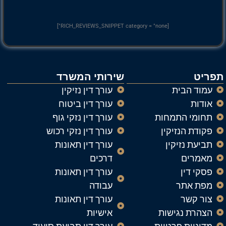
[RICH_REVIEWS_SNIPPET category = "none"]
תפריט
שירותי המשרד
עמוד הבית
עורך דין נזיקין
אודות
עורך דין ביטוח
תחומי התמחות
עורך דין נזקי גוף
פקודת הנזיקין
עורך דין נזקי רכוש
תביעת נזיקין
עורך דין תאונות
מאמרים
דרכים
פסקי דין
עורך דין תאונות
מפת אתר
עבודה
צור קשר
עורך דין תאונות
הצהרת נגישות
אישיות