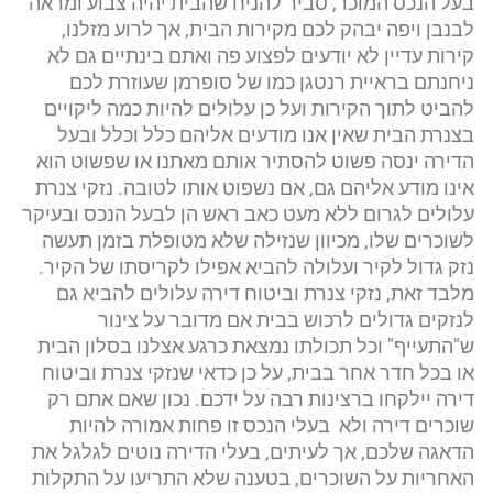
בעל הנכס המוכר, סביר להניח שהבית יהיה צבוע ומראה
לבנבן ויפה יבהק לכם מקירות הבית, אך לרוע מזלנו,
קירות עדיין לא יודעים לפצוע פה ואתם בינתיים גם לא
ניחנתם בראיית רנטגן כמו של סופרמן שעוזרת לכם
להביט לתוך הקירות ועל כן עלולים להיות כמה ליקויים
בצנרת הבית שאין אנו מודעים אליהם כלל וכלל ובעל
הדירה ינסה פשוט להסתיר אותם מאתנו או שפשוט הוא
אינו מודע אליהם גם, אם נשפוט אותו לטובה. נזקי צנרת
עלולים לגרום ללא מעט כאב ראש הן לבעל הנכס ובעיקר
לשוכרים שלו, מכיוון שנזילה שלא מטופלת בזמן תעשה
נזק גדול לקיר ועלולה להביא אפילו לקריסתו של הקיר.
מלבד זאת, נזקי צנרת וביטוח דירה עלולים להביא גם
לנזקים גדולים לרכוש בבית אם מדובר על צינור
ש"התעייף" וכל תכולתו נמצאת כרגע אצלנו בסלון הבית
או בכל חדר אחר בבית, על כן כדאי שנזקי צנרת וביטוח
דירה יילקחו ברצינות רבה על ידכם. נכון שאם אתם רק
שוכרים דירה ולא בעלי הנכס זו פחות אמורה להיות
הדאגה שלכם, אך לעיתים, בעלי הדירה נוטים לגלגל את
האחריות על השוכרים, בטענה שלא התריעו על התקלות