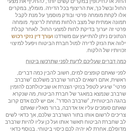
החול או לחילופין במקרים קשים יותר, להחליף את מצעי
החול ובשל כך, את הריצוף בכל הדירה. מומלץ, במקרים
אלו לקחת מומחה פרטי ובודק מוסמך על מנת לקבל
תמונה אמתית של מצב הלחות מתחת לריצוף. מומחה
פרטי זה יערוך בדיקת לחות למצעי החול. לאחר קבלת
הנתונים ניתן להתייעץ עם משרדנו
ועורך דין נזקי רכוש
ילווה את הנזק לדירה למול חברת הביטוח ויפעל למיצוי
זכויותיו של הלקוח.
כמה דברים שעליכם לדעת לפני שתרכשו ביטוח
לפני שאתם קופצים למים, חשוב להבין כמה דברים,
ראשית, אתם רשאים לבחור שרברב משלכם "שרברב
פרטי" שיגיע לטפל בנזקי הצנרת או שביכולתכם להזמין
שרברב שנמצא במאגר של חברת הביטוח, מה שנקרא
בהגה הביטוחית, "שרברב הסדר". אם יש לכם אדם קרוב
שאתם סומכים עליו אז אדרבה, ברור מאליו שאתם
צריכים לרשום אותו בתור השרברב שלכם, אך כדאי לשים
לב שחברת הביטוח תאשר אותו ועל כן עליו להיות שרברב
מדופלם, אחרת לא יהיה לכם כיסוי ביטוחי. בנוסף כדאי