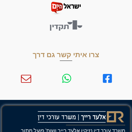
צרו איתי קשר גם דרך
משרד עורך דין נזיקין אלעד רייך ושות' פועל מתוך