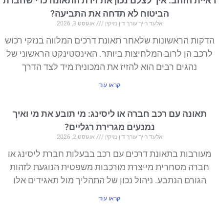
ראיית הזהב: איך לצלם נכון את זירת התאונה כדי שחברת
הביטוח לא תדחה את התביעה?
אלעד רייך עורך דין נזיקין
אוגוסט 3, 2026
הדקות הראשונות שלאחר תאונת דרכים המלווה בנזקי רכוש
לרכב הן לרוב המלחיצות ביותר. האינסטינקט הראשוני של
נהגים רבים הוא להזיז את המכונית מיד לצד הדרך
קראו עוד
תאונה עם רכב חברה או ליסינג: מי תובע את מי ואיך
נמנעים מגרירת רגליים?
אלעד רייך עורך דין נזיקין
אוגוסט 2, 2026
מעורבות בתאונת דרכים עם רכב בבעלות חברת ליסינג או
חברה מסחרית מייצרת מורכבות משפטית הנוגעת לזהות
הגורם הנתבע. ניהול נכון של התהליך מול תאגידים אלו
קראו עוד