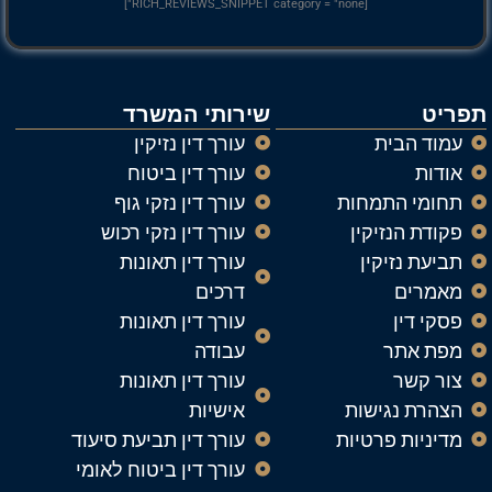
[RICH_REVIEWS_SNIPPET category = "none"]
יט
שירותי המשרד
מוד הבית
עורך דין נזיקין
ודות
עורך דין ביטוח
חומי התמחות
עורך דין נזקי גוף
קודת הנזיקין
עורך דין נזקי רכוש
ביעת נזיקין
עורך דין תאונות
אמרים
דרכים
סקי דין
עורך דין תאונות
פת אתר
עבודה
ור קשר
עורך דין תאונות
צהרת נגישות
אישיות
דיניות פרטיות
עורך דין תביעת סיעוד
עורך דין ביטוח לאומי