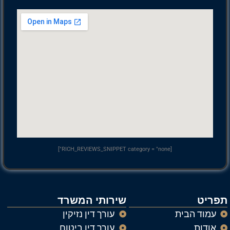
[RICH_REVIEWS_SNIPPET category = "none"]
יט
שירותי המשרד
מוד הבית
עורך דין נזיקין
ודות
עורך דין ביטוח