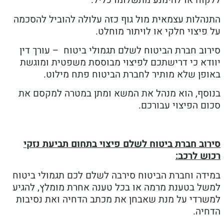
וח או להימנע מתשלומו כליל.
הלות עצמאית מול גוף כזה עלולה להוביל להסכמה
יצוי חלקי או לויתור מוחלט.
וב חברת הביטוח לשלם תגמולי ביטוח – עורך דין
דא כי דרישתכם לפיצוי מבוססת משפטית ומוגשת
פן שלא מותיר לחברת הביטוח פתח מילוט.
סף, הוא מנהל את המשא ומתן במטרה למקסם את
 הפיצוי עבורכם.
וב חברת ביטוח לשלם פיצוי בתחום תביעת נזקי
ש לרכב:
דה וחברת הביטוח סירבה לשלם לכם תגמולי ביטוח
ל בטענת מרמה או בכל טענה אחרת מומלץ, להגיע
רדי על מנת שאבחן את מכתב הדחיה ואת נסיבות
יה.