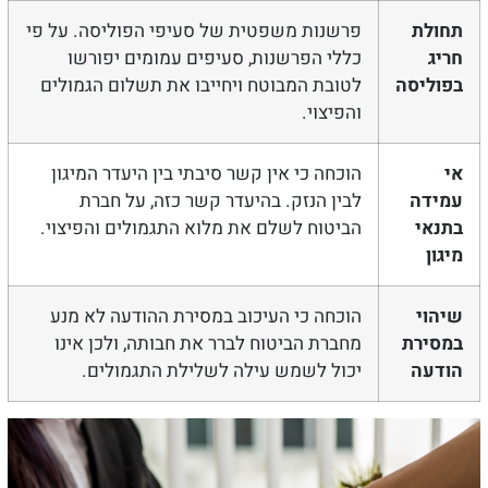
ולת
פרשנות משפטית של סעיפי הפוליסה. על פי
יג
כללי הפרשנות, סעיפים עמומים יפורשו
וליסה
לטובת המבוטח ויחייבו את תשלום הגמולים
והפיצוי.
הוכחה כי אין קשר סיבתי בין היעדר המיגון
ידה
לבין הנזק. בהיעדר קשר כזה, על חברת
נאי
הביטוח לשלם את מלוא התגמולים והפיצוי.
גון
הוי
הוכחה כי העיכוב במסירת ההודעה לא מנע
סירת
מחברת הביטוח לברר את חבותה, ולכן אינו
דעה
יכול לשמש עילה לשלילת התגמולים.