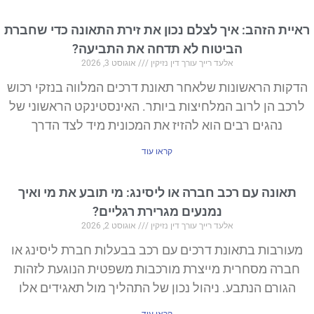
ראיית הזהב: איך לצלם נכון את זירת התאונה כדי שחברת
הביטוח לא תדחה את התביעה?
אלעד רייך עורך דין נזיקין
אוגוסט 3, 2026
הדקות הראשונות שלאחר תאונת דרכים המלווה בנזקי רכוש
לרכב הן לרוב המלחיצות ביותר. האינסטינקט הראשוני של
נהגים רבים הוא להזיז את המכונית מיד לצד הדרך
קראו עוד
תאונה עם רכב חברה או ליסינג: מי תובע את מי ואיך
נמנעים מגרירת רגליים?
אלעד רייך עורך דין נזיקין
אוגוסט 2, 2026
מעורבות בתאונת דרכים עם רכב בבעלות חברת ליסינג או
חברה מסחרית מייצרת מורכבות משפטית הנוגעת לזהות
הגורם הנתבע. ניהול נכון של התהליך מול תאגידים אלו