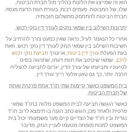
הוא זה שמייצג את הלקוח בהליך מול חברת הביטוח,
שלו, של המבוטח. פעמים רבות, בעזרת חוות הדעת מנסה
חברת הביטוח להתחמק מתשלום חובותיה.
יתרונות השילוב בין שמאי נזקים לעורך דין נזקי רכוש
.
אחרי כל הנאמר לעיל, נראה שאין כמעט צורך להרחיב על
חשיבות השילוב בין שמאי הנזק לעורך דין נזקי רכוש. וזאת
בעת הפעלת
עורך דין ביטוח
, או עורך
תביעת נזקי רכוש
לרכב
. שמאי שיכתוב את חוות דעתו, שתהווה בסיס
לטיעוניו ותביעתו של עורך הדין, יגרום לתביעה להצליח
הרבה יותר, כך גם טוען אלעד רייך עורך דין.
בית המשפט כאשר קיימות שתי חו"ד אחת פרטית ואחת
של חברת הביטוח,
כאשר הוגשה תביעה לבית המשפט מלווה בחו"ד שמאי
פרטית ולאחר מכן, הוגש כתב הגנה בו תימצא לרוב חו"ד
נגדית ובין חו"ד של הצדיים קיים פער משמעותי יכול בית
המשפט למנות מומחה מטעמו לעניין הנזק, מדובר