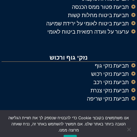
תביעת פטור ממס הכנסה
תביעת ביטוח מחלות קשות
תביעת ביטוח לאומי על ירידת שמיעה
ערעור על וועדה רפואית ביטוח לאומי
נזקי גוף ורכוש
תביעת נזקי גוף
תביעת נזקי רכוש
תביעת נזקי רכב
תביעת נזקי צנרת
תביעת נזקי שריפה
אנו משתמשים בקובצי Cookie כדי להבטיח שנספק לך את חוויית הגלישה
© כל הזכויות שמורות ל
עורך דין נזיקין וביטוח אלעד רייך
הטובה ביותר באתר שלנו. אם תמשיך להשתמש באתר זה, נניח שאתה
מרוצה ממנו.
Made with ❤️ by Astrateg