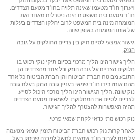
בשמאי מטעם בית המשפט אשר יבקר במקום הנזק
ויערוך חו"ד מטעמו שאינה תלויה בחו"ד מטעם הצדדים.
חו"ד מטעם בית משפט זו הינה ניטרלית מאחר ואת
המומחה מינה בית המשפט לרוב יחלקו הצדדים בעלות
של אותו המומחה באופן שווה.
גישור אמצעי לסיים תיק בין צדיים החולקים על גובה
הנזק,
הליך גישור הינו הליך מרכזי בסיום תיקי נזקי רכוש בו
חלוקים הצדיים על גובה הנזק וכל אחד מהצדדים הן
התובע מבוטח חברת הביטוח והן חברת הביטוח כל אחד
מהם אוחז בידו חו"ד שמאי בעניין גובה הנזק בעלת גובה
נזק שונה. הליך הגישור הינו הליך מרכזי היכול לסייע
לצדיים לסיים את המחלוקת. לשמאים מטעם הצדדים
תהיה האפשרות להצטרף להליך הגישור.
נזק רכוש מתי כדאי לקחת שמאי פרטי,
לאחר קרות נזק רכוש חברת הביטוח תזמין שמאי מטעמה
על מנת לערוך חו"ד שמאית למשל למבנה שניזוק בשל