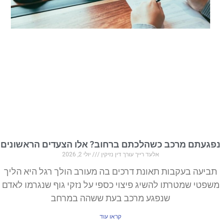
נפגעתם מרכב כשהלכתם ברחוב? אלו הצעדים הראשונים
אלעד רייך עורך דין נזיקין
יולי 2, 2026
תביעה בעקבות תאונת דרכים בה מעורב הולך רגל היא הליך
משפטי שמטרתו להשיג פיצוי כספי על נזקי גוף שנגרמו לאדם
שנפגע מרכב בעת ששהה במרחב
קראו עוד