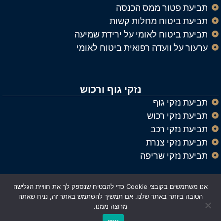
תביעת פטור ממס הכנסה
תביעת ביטוח מחלות קשות
תביעת ביטוח לאומי על ירידת שמיעה
ערעור על וועדה רפואית ביטוח לאומי
נזקי גוף ורכוש
תביעת נזקי גוף
תביעת נזקי רכוש
תביעת נזקי רכב
תביעת נזקי צנרת
תביעת נזקי שריפה
אנו משתמשים בקובצי Cookie כדי להבטיח שנספק לך את חוויית הגלישה
© כל הזכויות שמורות ל
עורך דין נזיקין וביטוח אלעד רייך
הטובה ביותר באתר שלנו. אם תמשיך להשתמש באתר זה, נניח שאתה
מרוצה ממנו.
Made with ❤️ by Astrateg