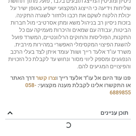
ניסיון ומוניטין המייצג תובעים בלבד, פועל מתוך תחושת
שליחות וידיעה כי הייצוג המקצועי ישפיע באופן ישיר על
יכולת הלקוח לשקם את רכבו ולחזור לשגרה התקינה.
בזכות ניסיון רב בניהול משא ומתן אסרטיבי מול חברות
הביטוח, עבודה עם שמאים והיכרות מעמיקה עם כל
התקנות, הפוליסות והחוקים הרלוונטיים, המשרד פועל
להשגת הפיצוי המקסימלי האפשרי במהירות מירבית.
משרד עו"ד אלעד רייך ושות' עומד איתן לצד בעלי הרכב
הנפגעים ומספק ליווי מסור ונחוש עד לקבלת כל הזכויות
והפיצויים המגיעים להם.
פנו עוד היום אל עו"ד אלעד רייך ו
צרו קשר
דרך האתר
או התקשרו אלינו לקבלת מענה מקצועי:
058-
6889855
תוכן עניינים