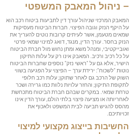
– ניהול המאבק המשפטי
המאבק המרכזי שניהול עורך דין לתביעות ביטוח רכב הוא
על היקף הנזק וגובה הפיצוי. חברות הביטוח מעסיקות
שמאים מטעמן, אשר לעיתים קרובות נוטים להעריך את
הנזק בחסר. עורך הדין, מנגד, דואג למינוי שמאי פרטי
ואובייקטיבי, ומנהל משא ומתן נחוש מול חברת הביטוח
על כל רכיב ורכיב. המאבק אינו רק על עלות התיקון
הישיר, אלא גם על "ראשי נזק" נוספים שחברות הביטוח
נוטות "לשכוח": ירידת ערך – הפיצוי על הפגיעה בשווי
השוק של הרכב גם לאחר שתוקן; עלות רכב חלופי
לתקופת התיקון; והחזר עלויות נלוות כמו גרירה ושכר
טרחת שמאי. במקרים שבהם חברת הביטוח מתכחשת
לאחריותה או מציעה פיצוי בלתי הולם, עורך הדין אינו
מהסס להגיש תביעה לבית המשפט ולאכוף את
זכויותיכם.
החשיבות בייצוג מקצועי למיצוי