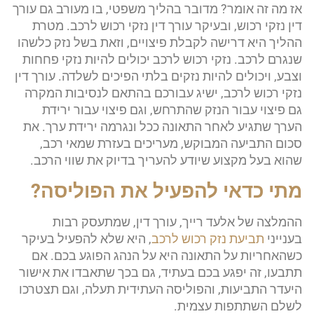
אז מה זה אומר? מדובר בהליך משפטי, בו מעורב גם עורך
דין נזקי רכוש, ובעיקר עורך דין נזקי רכוש לרכב. מטרת
ההליך היא דרישה לקבלת פיצויים, וזאת בשל נזק כלשהו
שנגרם לרכב. נזקי רכוש לרכב יכולים להיות נזקי פחחות
וצבע, ויכולים להיות נזקים בלתי הפיכים לשלדה. עורך דין
נזקי רכוש לרכב, ישיג עבורכם בהתאם לנסיבות המקרה
גם פיצוי עבור הנזק שהתרחש, וגם פיצוי עבור ירידת
הערך שתגיע לאחר התאונה ככל ונגרמה ירידת ערך. את
סכום התביעה המבוקש, מעריכים בעזרת שמאי רכב,
שהוא בעל מקצוע שיודע להעריך בדיוק את שווי הרכב.
מתי כדאי להפעיל את הפוליסה?
ההמלצה של אלעד רייך, עורך דין, שמתעסק רבות
בענייני
תביעת נזק רכוש לרכב
, היא שלא להפעיל בעיקר
כשהאחריות על התאונה היא על הנהג הפוגע בכם. אם
תתבעו, זה יפגע בכם בעתיד, גם בכך שתאבדו את אישור
היעדר התביעות, והפוליסה העתידית תעלה, וגם תצטרכו
לשלם השתתפות עצמית.