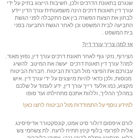
שנגרם בתאונת הדרכים ולכן, חשיבות הייצוג בתיק על ידי
עורך דין תאונות דרכים הינה משמעותית עורך הדין יידע
לבחון את הצעת הפשרה בין אם התקבלה לפני הגשת
התביעה לבית המשפט וכן לאחר הגשת התביעה בפני
בית המשפט .
אז למה צריך עורך דין?
הצירוף, נזקי גוף לאחר תאונת דרכים עורך דין, נפוץ מאוד.
למה? עורך דין תאונת דרכים יעשה את המיטב להשיג
עבורכם את הפיצוי מול חברות הביטוח. חברות הביטוח
מנוסות, ולכן כדאי להיות מיוצגים על ידי עורך דין. איש
מקצוע, כמו אלעד רייך עורך דין, ידע לעמוד על שלכם
במהלך ההליך, וללוות אתכם מתחילתו ועד סופו
למידע נוסף על התמודדות מול הביטוח לחצו כאן!
לורם איפסום דולור סיט אמט, קונסקטורר אדיפיסינג
אלית לפרומי בלוף קינץ תתיח לרעח. לת צשחמי צש
בליא, מנסוטו צמלח לביקו ננבי, צמוקו בלוקריה.