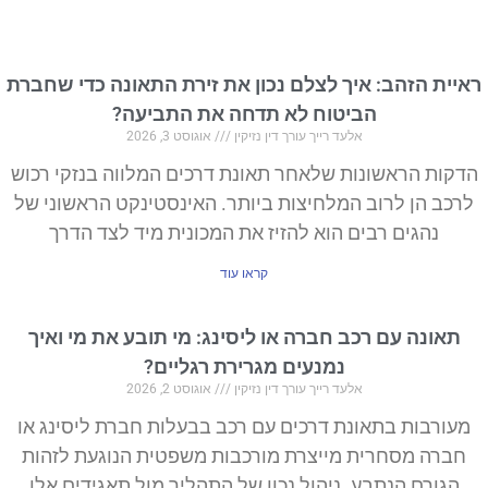
ראיית הזהב: איך לצלם נכון את זירת התאונה כדי שחברת
הביטוח לא תדחה את התביעה?
אלעד רייך עורך דין נזיקין
אוגוסט 3, 2026
הדקות הראשונות שלאחר תאונת דרכים המלווה בנזקי רכוש
לרכב הן לרוב המלחיצות ביותר. האינסטינקט הראשוני של
נהגים רבים הוא להזיז את המכונית מיד לצד הדרך
קראו עוד
תאונה עם רכב חברה או ליסינג: מי תובע את מי ואיך
נמנעים מגרירת רגליים?
אלעד רייך עורך דין נזיקין
אוגוסט 2, 2026
מעורבות בתאונת דרכים עם רכב בבעלות חברת ליסינג או
חברה מסחרית מייצרת מורכבות משפטית הנוגעת לזהות
הגורם הנתבע. ניהול נכון של התהליך מול תאגידים אלו