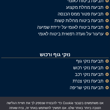
תביעת ביטוח לאומי
תביעת מחלת מקצוע
תביעת פטור ממס הכנסה
תביעת ביטוח מחלות קשות
תביעת ביטוח לאומי על ירידת שמיעה
ערעור על וועדה רפואית ביטוח לאומי
נזקי גוף ורכוש
תביעת נזקי גוף
תביעת נזקי רכוש
תביעת נזקי רכב
תביעת נזקי צנרת
תביעת נזקי שריפה
אנו משתמשים בקובצי Cookie כדי להבטיח שנספק לך את חוויית הגלישה
© כל הזכויות שמורות ל
עורך דין נזיקין וביטוח אלעד רייך
הטובה ביותר באתר שלנו. אם תמשיך להשתמש באתר זה, נניח שאתה