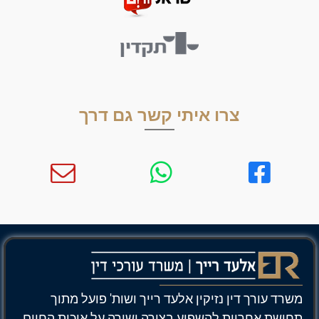
צרו איתי קשר גם דרך
משרד עורך דין נזיקין אלעד רייך ושות' פועל מתוך
תחושת אחריות להשפיע בצורה ישירה על איכות החיים