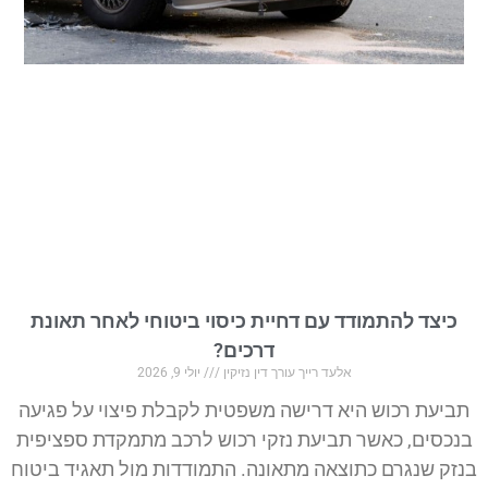
כיצד להתמודד עם דחיית כיסוי ביטוחי לאחר תאונת
דרכים?
אלעד רייך עורך דין נזיקין
יולי 9, 2026
תביעת רכוש היא דרישה משפטית לקבלת פיצוי על פגיעה
בנכסים, כאשר תביעת נזקי רכוש לרכב מתמקדת ספציפית
בנזק שנגרם כתוצאה מתאונה. התמודדות מול תאגיד ביטוח