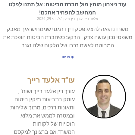
עוד ניצחון מוחץ מול חברת הביטוח: אל תתנו לפלט
המחשב להפחיד אתכם!
אלעד רייך עורך דין נזיקין
יוני 29, 2026
משרדנו גאה להציג פסק דין דרמטי שממחיש איך מאבק
משפטי נכון עושה צדק. הרקע: כשחברת הביטוח הופכת את
המבוטח לאשם רכבו של הלקוח שלנו נגנב
קראו עוד
עו"ד אלעד רייך
עורך דין אלעד רייך ושות' ,
עוסק בתביעות נזיקין ביטוח
ותאונות דרכים, מתוך שליחות
ובמטרה לממש את מלוא
הזכויות של לקוחות
המשרד.אם ברצונך למקסם