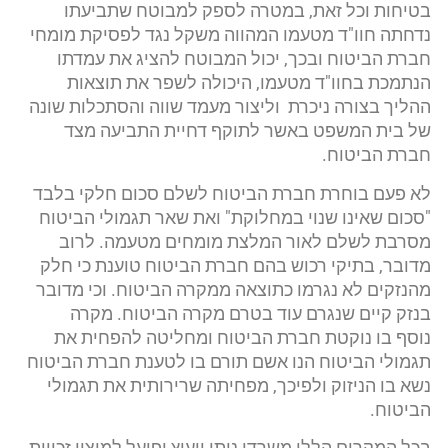
בטיחות וכל זאת, במטרה לספק למבוטח שתביעתו
נדחתה חוו"ד מטעמו המהווה משקל נגד לפסיקת מומחי
חברת הביטוח ובכך, יכול המבוטח להציג את עמדתו
הנתמכת בחוו"ד מטעמו, היכולה לשפר את תוצאות
ההליך בצורה ניכרת וליצור מעמד שווה והסתכלות שונה
של בית המשפט באשר לתוקף דחיית התביעה מצד
חברת הביטוח.
לא פעם בוחרת חברת הביטוח לשלם סכום חלקי בלבד
"סכום שאינו שנוי במחלוקת" ואת שאר תגמולי הביטוח
מסרבת לשלם לאור המלצת מומחים מטעמה. לרוב
מדובר, בתיקי רכוש בהם חברת הביטוח טוענת כי חלק
מהנזקים לא נגרמו כתוצאה ממקרה הביטוח. וכי מדובר
בנזק קיים שנגרם עוד בטרם מקרה הביטוח. מקרה
נוסף בו נוקטת חברת הביטוח ומחליטה להפחית את
תגמולי הביטוח הנו אשם תורם בו לטענת חברת הביטוח
נשא בו הניזוק ולפיכך, מפחיתה שרירותית את תגמולי
הביטוח.
בכל המקרים הללו משרדי נותן ייעוץ ופועל למיצוי זכויות