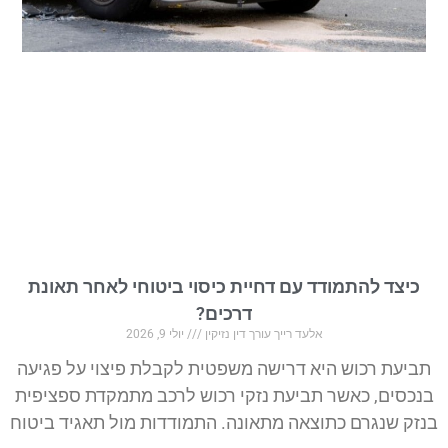
כיצד להתמודד עם דחיית כיסוי ביטוחי לאחר תאונת
דרכים?
אלעד רייך עורך דין נזיקין
יולי 9, 2026
תביעת רכוש היא דרישה משפטית לקבלת פיצוי על פגיעה
בנכסים, כאשר תביעת נזקי רכוש לרכב מתמקדת ספציפית
בנזק שנגרם כתוצאה מתאונה. התמודדות מול תאגיד ביטוח