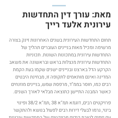
מאת: עורך דין התחדשות
עירונית אלעד רייך​
תחום התחדשות העירונית בשנים האחרונות זינק בצורה
מרשימה ומכיל מאות בניינים העוברים תהליך של
התחדשות עירונית במתכונות השונות. תכוניות
התחדשות עירונית מנצלות בראש ובראשונה את משאב
הקרקע הדל בארצנו ובניינים ישנים שקמו בעת הקמת
המדינה ואינם מותאמים לתקופה זו, מבחינת היבטים
רבים כמו, חוסר בממ"ד, מרפסת שמש, בניינים מוזנחים
כאשר המבנה התיישן כתוצאה מבלאי לאורך השנים.
פרויקטים רבים, דוגמא תמ"א 38 ,תמ"א 38/2 ופינוי
בינוי, גרמו לבעלי דירות רבים לפעול בנושא ולהתקשר
עם יזמים לטובת קידום פרויקטים של התחדשות עירונית.