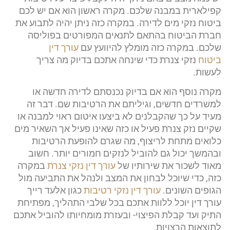
קפילארית במבנה שלכם. מקרה ראשון הוא אם יש לכם
ביטוח נזקי מים לדירה. במקרה כזה ניתן יהיה לתבוע את
חברת הביטוח בהתאם לתנאים המפורטים בפוליסה
שלכם. במקרה כזה מומלץ להיוועץ עם
עורך דין
ביטוח
נזקי צנרת כדי שינחה אתכם בדיוק מה צריך
לעשות.
מקרה נוסף הוא אם בדיוק נכנסתם לדירה חדשה או
למשרדים חדשים, וגיליתם את הרטיבות שם. דבר זה
מעיד על כך שהקבלנים לא ביצעו איטום ראוי למבנה או
שקיים נזק צנרת פעיל או כזה שאינו פעיל אך השאיר מים
כלואים מתחת לריצוף, מה שגרם להופעת הרטיבות
ובהמשך יכול גם להוביל לנזקים חמורים יותר. חשוב
מאוד לשכור את שירותיו של
עורך דין נזקי צנרת
במקרה
כזה, כדי שיוכל לבחון את המצב ולנהל את התביעה מול
הגופים השונים.
עורך דין נזקי רטיבות
כגון אלעד רייך
עורך דין יוכל ללוות אתכם בכל שלבי התהליך, מפתיחת
התיק ועד קבלת הפיצוי- ובעזרת מומחיותו להוביל אתכם
לתוצאות הרצויות.