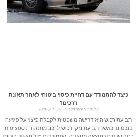
כיצד להתמודד עם דחיית כיסוי ביטוחי לאחר תאונת
דרכים?
אלעד רייך עורך דין נזיקין
יולי 9, 2026
תביעת רכוש היא דרישה משפטית לקבלת פיצוי על פגיעה
בנכסים, כאשר תביעת נזקי רכוש לרכב מתמקדת ספציפית
בנזק שנגרם כתוצאה מתאונה. התמודדות מול תאגיד ביטוח