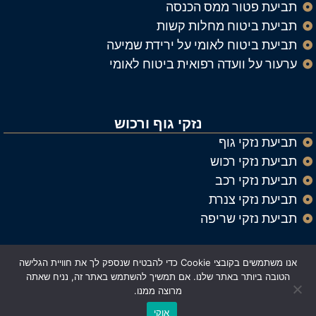
תביעת פטור ממס הכנסה
תביעת ביטוח מחלות קשות
תביעת ביטוח לאומי על ירידת שמיעה
ערעור על וועדה רפואית ביטוח לאומי
נזקי גוף ורכוש
תביעת נזקי גוף
תביעת נזקי רכוש
תביעת נזקי רכב
תביעת נזקי צנרת
תביעת נזקי שריפה
אנו משתמשים בקובצי Cookie כדי להבטיח שנספק לך את חוויית הגלישה
© כל הזכויות שמורות ל
עורך דין נזיקין וביטוח אלעד רייך
הטובה ביותר באתר שלנו. אם תמשיך להשתמש באתר זה, נניח שאתה
מרוצה ממנו.
Made with ❤️ by Astrateg
אוקי