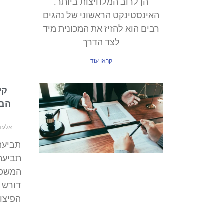
הן לרוב המלחיצות ביותר.
האינסטינקט הראשוני של נהגים
רבים הוא להזיז את המכונית מיד
לצד הדרך
קראו עוד
קי
הבי
אלעד ר
תביעת 
תביעה
המשפט
דורש 
הפיצוי