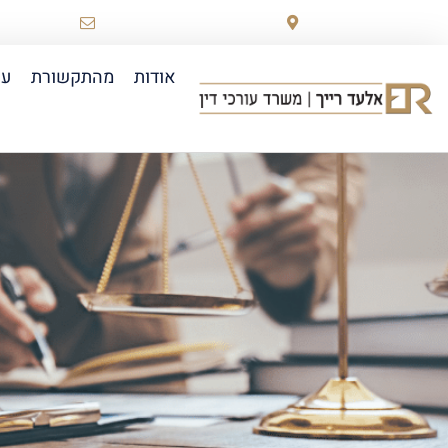
רוטשילד 78 ראשון לציון
law.co.il
אודות
מהתקשורת
עו