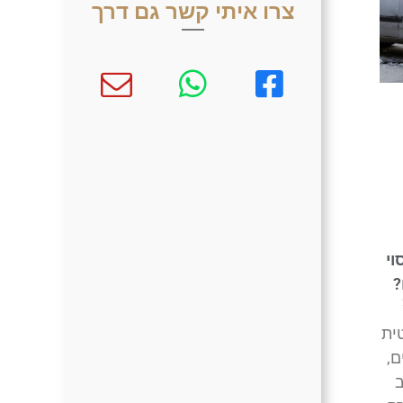
צרו איתי קשר גם דרך
וי
?
ית
ם,
ב