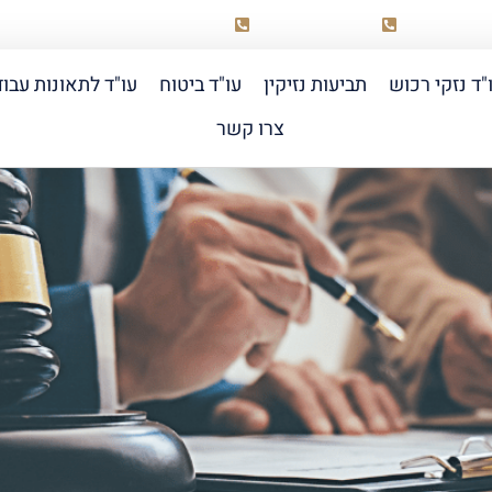
03-518-0099
058-6889855
elad@raich
"ד נזקי רכוש
תביעות נזיקין
עו"ד ביטוח
עו"ד לתאונות עבו
צרו קשר